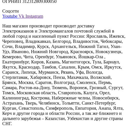
ОГРНИП 312312809300050
Соцсети
Youtube
Vk
Instagram
Наш магазин производит производит доставку
Электроказанов и Электромангалов почтовой службой в
любой город и населенный пункт России: Ярославль, Ижевск,
Череповец, Владикавказ, Белгород, Владивосток, Чебоксары,
Сочи, Владимир, Курск, Архангельск, Нижний Тагил, Улан-
Удэ, Иваново, Нижний Новгород, Красноярск, Новокузнецк,
Кемерово, Чита, Оренбург, Ульяновск, Йошкар-Ола ,
Екатеринбург, Киров, Казань, Магнитогорск, Тула, Барнаул,
Якутск, Краснодар, Тамбов, Сахалин, Крым, Омск, Иркутск,
Саранск, Липецк, Мурманск, Рязань, Уфа, Вологда,
Стерлитамак, Хабаровск, Пенза, Махачкала, Волжский,
Брянск, Москва, Саратов, Волгоград, Смоленск, Пермь,
Самара, Ростов-на-Дону, Тюмень, Воронеж, Грозный, Сургут,
Томск, Московская область, Ставрополь, Калуга, Орел,
Калининград, Кострома, Набережные челны, Новосибирск,
Астрахань, Тверь, Челябинск, Тольятти, Санкт-Петербург,
Курган, Севастополь, Симферополь, Евпатория, Анапа, Ялта,
Керч и другие города и области России, а так же ближнего и
дальнего зарубежья – Казахстан, Узбекистан и другие страны
СНГ.